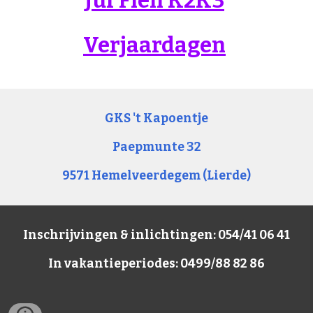
Juf Fien K2K3
Verjaardagen
GKS 't Kapoentje
Paepmunte 32
9571 Hemelveerdegem (Lierde)
Inschrijvingen & inlichtingen: 054/41 06 41
In vakantieperiodes: 0499/88 82 86